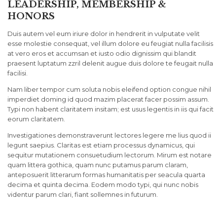
LEADERSHIP, MEMBERSHIP &
HONORS
Duis autem vel eum iriure dolor in hendrerit in vulputate velit
esse molestie consequat, vel illum dolore eu feugiat nulla facilisis
at vero eros et accumsan et iusto odio dignissim qui blandit
praesent luptatum zzril delenit augue duis dolore te feugait nulla
facilisi.
Nam liber tempor cum soluta nobis eleifend option congue nihil
imperdiet doming id quod mazim placerat facer possim assum.
Typi non habent claritatem insitam; est usus legentis in iis qui facit
eorum claritatem.
Investigationes demonstraverunt lectores legere me lius quod ii
legunt saepius. Claritas est etiam processus dynamicus, qui
sequitur mutationem consuetudium lectorum. Mirum est notare
quam littera gothica, quam nunc putamus parum claram,
anteposuerit litterarum formas humanitatis per seacula quarta
decima et quinta decima. Eodem modo typi, qui nunc nobis
videntur parum clari, fiant sollemnes in futurum.