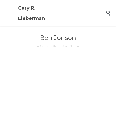
Gary R.

Lieberman
Ben Jonson
– CO FOUNDER & CEO –